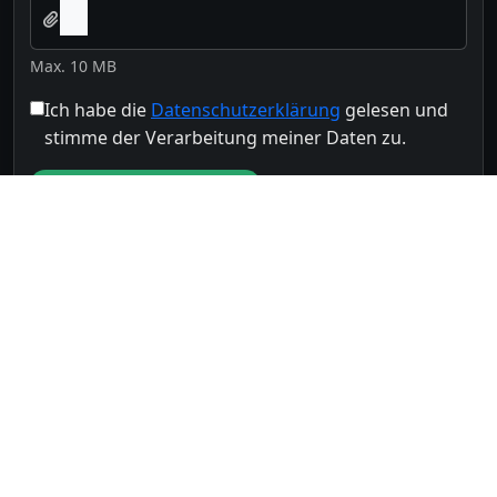
Max. 10 MB
Ich habe die
Datenschutzerklärung
gelesen und
stimme der Verarbeitung meiner Daten zu.
Nachricht senden
Oder per E-Mail schreiben
Kostenlose Beratung
+49 (0)2365 123 4567
Unsere Servicezeiten